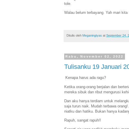
tole.
Walau belum terbayang. Yah mari kita 
Ditulis oleh
Meganingtyas
at
September 24, 
Rabu, November 02, 2022
Tulisanku 19 Januari 2
Kenapa harus ada ragu?
Ketika orang-orang berjalan dan berter
mereka sibuk dan ribut mengurusi ke
Dan aku hanya terdiam untuk melangk
saja turun naik. Mudah terbawa orang
niatku dan hatiku. Bukan hanya kadan
Rapuh, sangat rapuh!!