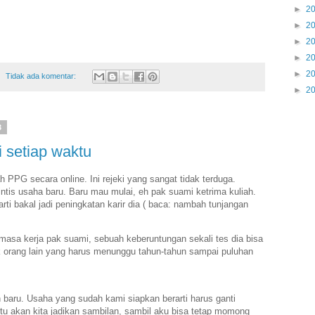
►
2
►
2
►
2
►
2
►
2
Tidak ada komentar:
►
2
3
i setiap waktu
ah PPG secara online. Ini rejeki yang sangat tidak terduga.
ntis usaha baru. Baru mau mulai, eh pak suami ketrima kuliah.
arti bakal jadi peningkatan karir dia ( baca: nambah tunjangan
.
masa kerja pak suami, sebuah keberuntungan sekali tes dia bisa
 orang lain yang harus menunggu tahun-tahun sampai puluhan
aru. Usaha yang sudah kami siapkan berarti harus ganti
itu akan kita jadikan sambilan, sambil aku bisa tetap momong