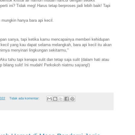
bentuk kristal air namun mudah hancur dengan sedikit
erti ini? Tidak meg! Harus tetap berproses jadi lebih baik! Tapi
u mungkin hanya bara api kecil.
depan sanya, tapi ketika kamu mencapainya memberi kehidupan
ecil yang kau dapat selama melangkah, bara api kecil itu akan
irnya menyinari lingkungan sekitarmu,"
ku tahu tapi kenapa sulit dan tetap saja sulit (dalam hati atau
op bilang sulit! Ini mudah! Perkokoh niatmu sayang!)
2022
Tidak ada komentar: