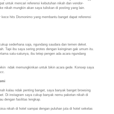
pat untuk mencari referensi kebutuhan nikah dan vendor-
 ke nikah mungkin akan saya tuliskan di posting yang lain.
r kece hits Dismonimo yang membantu banget dapat referensi
u cukup sederhana saja, ngundang saudara dan temen deket.
h. Tapi ibu saya sering protes dengan keinginan gak umum itu.
tama satu-satunya, ibu tetep pengen ada acara ngundang
 bikin ndak memungkinkan untuk bikin acara gede. Konsep saya
acc.
demi
umah kalau ndak penting banget, saya banyak banget browsing
rnet. Di instagram saya cukup banyak nemu paketan nikah di
u dengan fasilitas lengkap.
isa nikah di hotel sampai dengan puluhan juta di hotel sekelas