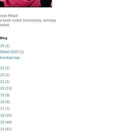
saya Mega!
a kasih sudah berkunjung, semoga
nfaat.
 Blog
025
(1)
▼
Maret 2025
(1)
Kembali lagi
023
(1)
022
(1)
021
(1)
020
(13)
019
(9)
018
(9)
017
(7)
016
(20)
015
(48)
014
(41)