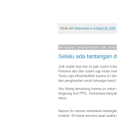
Ditulis oleh
Meganingtyas
at
Maret 20, 2025
Minggu, September 24, 202
Selalu ada tantangan d
Jadi sudah dua hari ini pak suami kuli
Pertama aku dan suami lagi mulai meri
Tentu saja Alhamdulillah karena itu ber
dan penghasilan untuk keluarga kami)
Aku bilang beruntung karena ya untuk 
langsung ikut PPG. Sementara banyak
tahun.
Namun itu semua membawa tantangan b
strategi. Di mana rencana awal usaha 