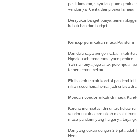
pasti lamaran, saya langsung gerak ce
vendornya. Cerita dari proses lamaran
Bersyukur banget punya temen blogge
kebutuhan dan budget.
Konsep pernikahan masa Pandemi
Dari dulu saya pengen kalau nikah it
Nggak usah rame-rame yang penting sa
Yah namanya juga anak perempuan per
temen-temen beliau.
Eh lha kok malah kondisi pandemi ini
nikah sederhana hemat jadi di bisa di 
Mencari vendor nikah di masa Pan
Karena membatasi diri untuk keluar r
vendor untuk acara nikah melalui inte
masa pandemi yang harganya terjangka
Dari yang cukup dengan 2.5 juta udah b
Hyatt.