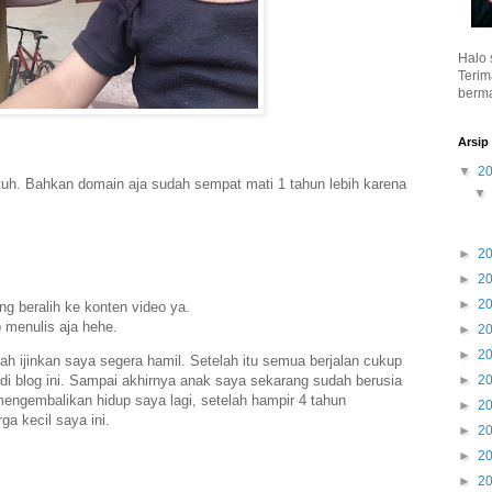
Halo 
Terim
berma
Arsip
▼
2
tuh. Bahkan domain aja sudah sempat mati 1 tahun lebih karena
►
2
►
2
►
2
g beralih ke konten video ya.
 menulis aja hehe.
►
2
►
2
lah ijinkan saya segera hamil. Setelah itu semua berjalan cukup
di blog ini. Sampai akhirnya anak saya sekarang sudah berusia
►
2
mengembalikan hidup saya lagi, setelah hampir 4 tahun
►
2
ga kecil saya ini.
►
2
►
2
►
2