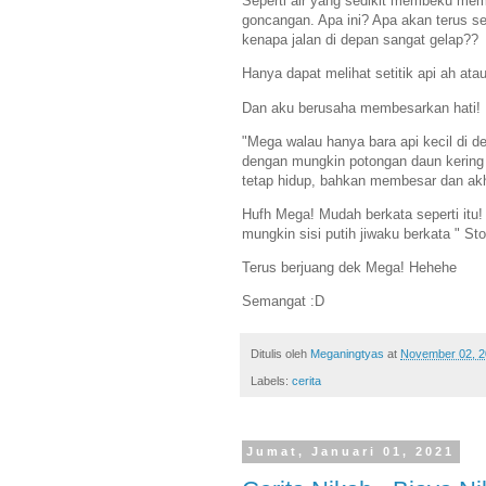
Seperti air yang sedikit membeku mem
goncangan. Apa ini? Apa akan terus sep
kenapa jalan di depan sangat gelap??
Hanya dapat melihat setitik api ah ata
Dan aku berusaha membesarkan hati!
"Mega walau hanya bara api kecil di 
dengan mungkin potongan daun kering k
tetap hidup, bahkan membesar dan akh
Hufh Mega! Mudah berkata seperti itu! A
mungkin sisi putih jiwaku berkata " St
Terus berjuang dek Mega! Hehehe
Semangat :D
Ditulis oleh
Meganingtyas
at
November 02, 
Labels:
cerita
Jumat, Januari 01, 2021