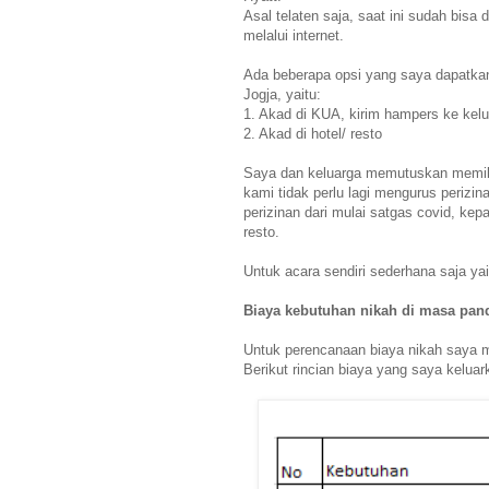
Asal telaten saja, saat ini sudah bis
melalui internet.
Ada beberapa opsi yang saya dapatkan
Jogja, yaitu:
1. Akad di KUA, kirim hampers ke kel
2. Akad di hotel/ resto
Saya dan keluarga memutuskan memili
kami tidak perlu lagi mengurus perizi
perizinan dari mulai satgas covid, kepa
resto.
Untuk acara sendiri sederhana saja ya
Biaya kebutuhan nikah di masa pan
Untuk perencanaan biaya nikah saya 
Berikut rincian biaya yang saya kelua