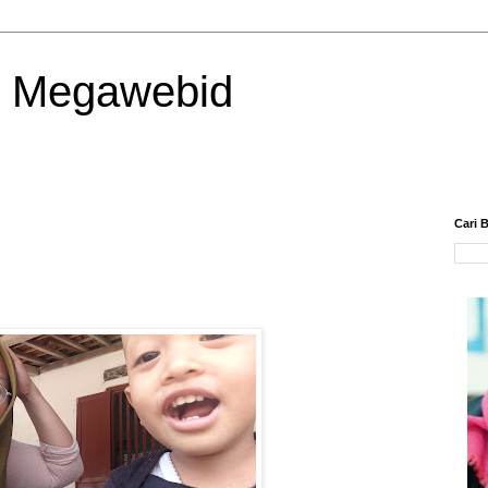
| Megawebid
Cari B