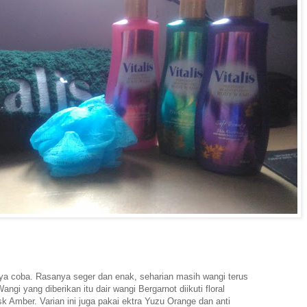
 saya coba. Rasanya seger dan enak, seharian masih wangi terus
angi yang diberikan itu dair wangi Bergarnot diikuti floral
 Amber. Varian ini juga pakai ektra Yuzu Orange dan anti