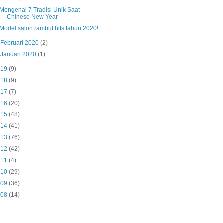
Mengenal 7 Tradisi Unik Saat
Chinese New Year
Model salon rambut hits tahun 2020!
►
Februari 2020
(2)
►
Januari 2020
(1)
019
(9)
018
(9)
017
(7)
016
(20)
015
(48)
014
(41)
013
(76)
012
(42)
011
(4)
010
(29)
009
(36)
008
(14)