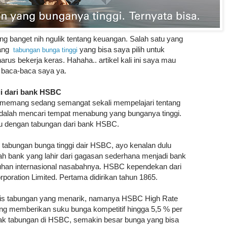
neng banget nih ngulik tentang keuangan. Salah satu yang
tang
yang bisa saya pilih untuk
tabungan bunga tinggi
s bekerja keras. Hahaha.. artikel kali ini saya mau
il baca-baca saya ya.
i dari bank HSBC
ya memang sedang semangat sekali mempelajari tentang
 adalah mencari tempat menabung yang bunganya tinggi.
mu dengan tabungan dari bank HSBC.
 tabungan bunga tinggi dair HSBC, ayo kenalan dulu
h bank yang lahir dari gagasan sederhana menjadi bank
uhan internasional nasabahnya. HSBC kependekan dari
oration Limited. Pertama didirikan tahun 1865.
s tabungan yang menarik, namanya HSBC High Rate
ang memberikan suku bunga kompetitif hingga 5,5 % per
ak tabungan di HSBC, semakin besar bunga yang bisa