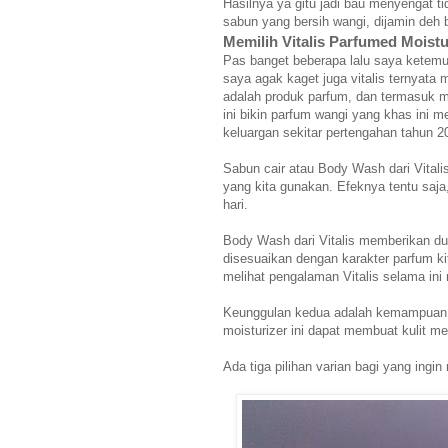
Hasilnya ya gitu jadi bau menyengat ti
sabun yang bersih wangi, dijamin deh
Memilih Vitalis Parfumed Moist
Pas banget beberapa lalu saya ketemu
saya agak kaget juga vitalis ternyata
adalah produk parfum, dan termasuk m
ini bikin parfum wangi yang khas ini
keluargan sekitar pertengahan tahun 20
Sabun cair atau Body Wash dari Vitali
yang kita gunakan. Efeknya tentu saj
hari.
Body Wash dari Vitalis memberikan du
disesuaikan dengan karakter parfum ki
melihat pengalaman Vitalis selama i
Keunggulan kedua adalah kemampuan m
moisturizer ini dapat membuat kulit me
Ada tiga pilihan varian bagi yang ing