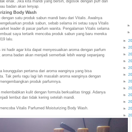
dak enak. Jika kita mandi yang bersih, digosok dengan puff dan
 bau badan akan lenyap.
urizing Body Wash
 dengan satu produk sabun mandi baru dari Vitalis. Awalnya
 mengeluarkan produk sabun, sebab selama ini setau saya Vitalis
arket leader di pasar parfum wanita. Pengalaman Vitalis selama
 membuat saya tertarik mencoba produk sabun yang baru mereka
19 lalu.
►
2
►
2
s ini hadir agar kita dapat menyesuaikan aroma dengan parfum
►
2
a, aroma badan akan menjadi semerbak lebih wangi sepanjang
►
2
►
2
a keunggulan pertama dari aroma wanginya yang bisa
►
2
ta. Tak perlu ragu lagi lah masalah aroma wanginya dengan
ni mengembangkan produk parfumnya.
►
2
►
2
elembabkan kulit dengan formula berkualitas tinggi. Adanya
►
2
njadi lembut dan tidak kering setelah mandi.
►
2
in mencoba Vitalis Parfumed Moisturizing Body Wash.
►
2
►
2