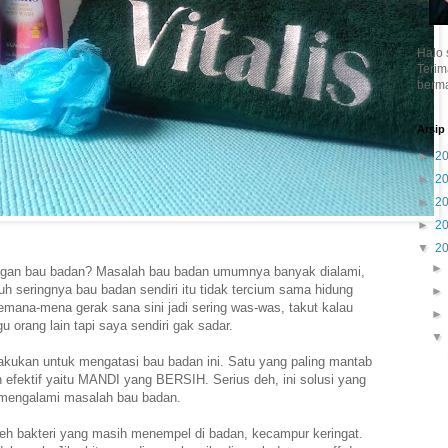
Halo 
Terim
berma
Arsip
►
2
►
2
►
2
►
2
▼
2
ngan bau badan? Masalah bau badan umumnya banyak dialami,
h seringnya bau badan sendiri itu tidak tercium sama hidung
emana-mena gerak sana sini jadi sering was-was, takut kalau
rang lain tapi saya sendiri gak sadar.
akukan untuk mengatasi bau badan ini. Satu yang paling mantab
fektif yaitu MANDI yang BERSIH. Serius deh, ini solusi yang
 mengalami masalah bau badan.
eh bakteri yang masih menempel di badan, kecampur keringat.