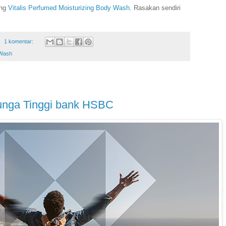
ang
Vitalis Perfumed Moisturizing Body Wash
. Rasakan sendiri
.
1 komentar:
 Wash
nga Tinggi bank HSBC