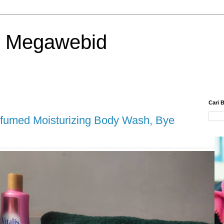
| Megawebid
Cari B
arfumed Moisturizing Body Wash, Bye