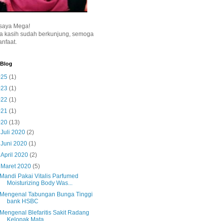
saya Mega!
a kasih sudah berkunjung, semoga
nfaat.
 Blog
025
(1)
023
(1)
022
(1)
021
(1)
020
(13)
►
Juli 2020
(2)
►
Juni 2020
(1)
►
April 2020
(2)
▼
Maret 2020
(5)
Mandi Pakai Vitalis Parfumed
Moisturizing Body Was...
Mengenal Tabungan Bunga Tinggi
bank HSBC
Mengenal Blefaritis Sakit Radang
Kelopak Mata