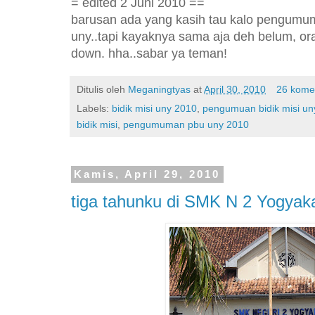
= edited 2 Juni 2010 ==
barusan ada yang kasih tau kalo pengumu
uny..tapi kayaknya sama aja deh belum, or
down. hha..sabar ya teman!
Ditulis oleh
Meganingtyas
at
April 30, 2010
26 kome
Labels:
bidik misi uny 2010
,
pengumuan bidik misi un
bidik misi
,
pengumuman pbu uny 2010
Kamis, April 29, 2010
tiga tahunku di SMK N 2 Yogyak