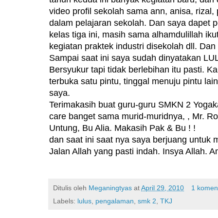
video profil sekolah sama ann, anisa, riza
dalam pelajaran sekolah. Dan saya dapet p
kelas tiga ini, masih sama alhamdulillah 
kegiatan praktek industri disekolah dll. D
Sampai saat ini saya sudah dinyatakan LU
Bersyukur tapi tidak berlebihan itu pasti. K
terbuka satu pintu, tinggal menuju pintu l
saya.
Terimakasih buat guru-guru SMKN 2 Yogak
care banget sama murid-muridnya,
, Mr. R
Untung, Bu Alia. Makasih Pak & Bu ! !
dan saat ini saat nya saya berjuang untuk 
Jalan Allah yang pasti indah. Insya Allah. A
Ditulis oleh
Meganingtyas
at
April 29, 2010
1 komen
Labels:
lulus
,
pengalaman
,
smk 2
,
TKJ