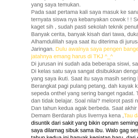
yang saya temukan.
Pada saat pertama kali saya masuk ke san
ternyata siswa nya kebanyakan cowok ! !
kaget sih , sudah pasti sekolah teknik pen
Banyak cerita, banyak kisah dari tawa, duka
Alhamdulillah saya saat itu diterima di jur
Jaringan.
Dulu awalnya saya pengen banget
jatahnya emang harus di TKJ ^_^
Di jurusan ini sudah ada beberapa siswi, s
Di kelas satu saya sangat disibukkan denga
yang saya ikuti. Saat itu saya masih serin
Berangkat pagi pulang petang, dah kayak k
sepeda onthel yang sering banget ngadat. 
dan tidak belajar. Soal nilai? melorot pasti
Dan tahun kedua agak berbeda. Saat akhir 
Demam Berdarah plus livernya kena ,
Tau d
disuntik dari sakit yang bikin opnam semin
saya dilarnag sibuk sama ibu. Walo gag se
tahun kedua ini banyak kegiatan baru, dari 