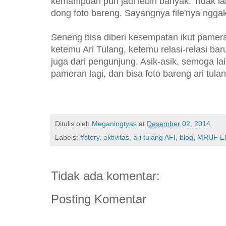
kemampuan pun jadi lebih banyak. Tidak la
dong foto bareng. Sayangnya file'nya nggak
Seneng bisa diberi kesempatan ikut pameran
ketemu Ari Tulang, ketemu relasi-relasi b
juga dari pengunjung. Asik-asik, semoga la
pameran lagi, dan bisa foto bareng ari tula
Ditulis oleh
Meganingtyas
at
Desember 02, 2014
Labels:
#story
,
aktivitas
,
ari tulang AFI
,
blog
,
MRUF E
Tidak ada komentar:
Posting Komentar