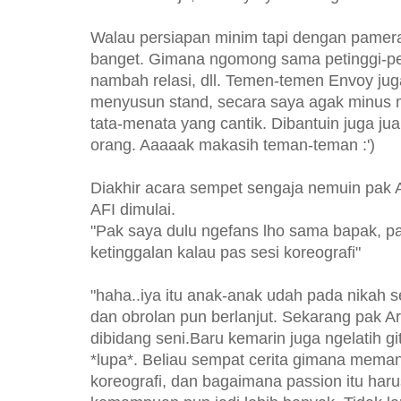
Walau persiapan minim tapi dengan pamer
banget. Gimana ngomong sama petinggi-p
nambah relasi, dll. Temen-temen Envoy jug
menyusun stand, secara saya agak minus m
tata-menata yang cantik. Dibantuin juga j
orang. Aaaaak makasih teman-teman :')
Diakhir acara sempet sengaja nemuin pak A
AFI dimulai.
"Pak saya dulu ngefans lho sama bapak, pa
ketinggalan kalau pas sesi koreografi"
"haha..iya itu anak-anak udah pada nikah s
dan obrolan pun berlanjut. Sekarang pak Ari
dibidang seni.Baru kemarin juga ngelatih g
*lupa*. Beliau sempat cerita gimana memang
koreografi, dan bagaimana passion itu ha