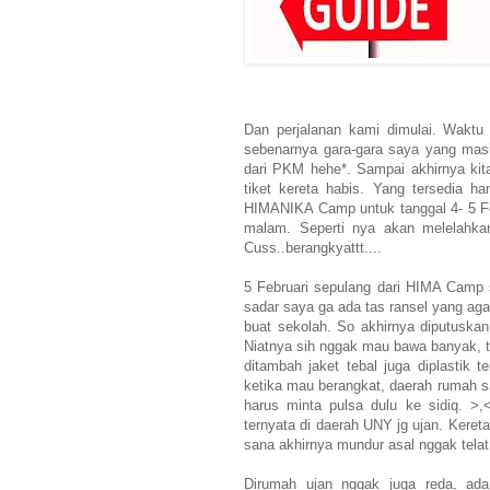
Dan perjalanan kami dimulai. Waktu
sebenarnya gara-gara saya yang masih
dari PKM hehe*. Sampai akhirnya kita 
tiket kereta habis. Yang tersedia h
HIMANIKA Camp untuk tanggal 4- 5 Feb
malam. Seperti nya akan melelahkan
Cuss..berangkyattt....
5 Februari sepulang dari HIMA Camp
sadar saya ga ada tas ransel yang aga
buat sekolah. So akhirnya diputuskan
Niatnya sih nggak mau bawa banyak, ta
ditambah jaket tebal juga diplastik
ketika mau berangkat, daerah rumah s
harus minta pulsa dulu ke sidiq. >
ternyata di daerah UNY jg ujan. Keret
sana akhirnya mundur asal nggak telat
Dirumah ujan nggak juga reda, ada