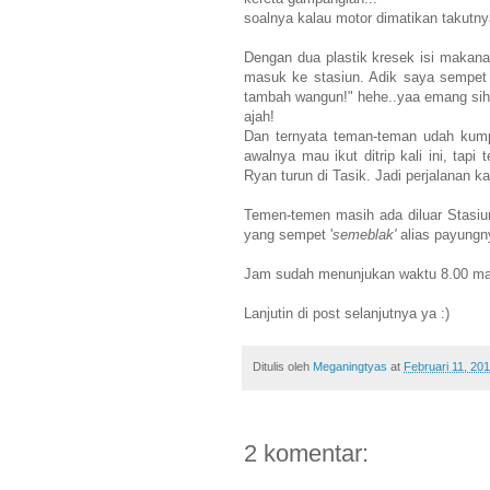
soalnya kalau motor dimatikan takutnya
Dengan dua plastik kresek isi makan
masuk ke stasiun. Adik saya sempet 
tambah wangun!" hehe..yaa emang sih
ajah!
Dan ternyata teman-teman udah kumpu
awalnya mau ikut ditrip kali ini, tap
Ryan turun di Tasik. Jadi perjalanan 
Temen-temen masih ada diluar Stasiu
yang sempet '
semeblak'
alias payungn
Jam sudah menunjukan waktu 8.00 mal
Lanjutin di post selanjutnya ya :)
Ditulis oleh
Meganingtyas
at
Februari 11, 20
2 komentar: