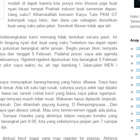
mudah di dapat karena kita punya misi khusus juga buat
nyari lokasi tempat Praktek industri buat semester depan.
Uang saku? Alhamdulillah kemarin Karya Tulis PKM GT
Halo 
kelompok saya lolos, dan dana cair sebagian disisihkan
Terim
buat uang saku jalan-jalan. Sesekali liburan tidak apa lah.
berma
 keberangkatan kami memang tidak tentukan secara pasti. Ini
Arsip
 bingung nyari duit buat uang saku *sebelum tau dapet rejeki
putuskan berangkat akhir januari. Begitu pesan tiket, ternyata
►
2
anya dari tanggal 5 Februari. Padahal posisi saya ada agenda
►
2
ruarinya. Ngobrol-ngobrol diputuskan kita berangkat 5 Februari
►
2
 pikir saya waktu itu, ah tapi bandung ! Jalan-jalan MEN !
►
2
►
2
 saya menyiapkan barang-barang yang harus dibawa. Saya baru
►
2
k besar. Ada sih satu tapi rusak, satunya punya adek tapi dipake
►
2
 bawa tas ransel coklat kecil yang biasa saya pakai ngampus.
pi ternyata masih tidak muat. Makanan harus diplastik terpisah,
►
2
 terpisah. Dan ditambah payung kuning :D Rempongnyaaa....Dan
►
2
aya ujan derass sekali. Mau sms temen-temen nggak ada pulsa,
►
2
,< Sampai chandra yang akhirnya telpon nanyain kondisi yang
►
2
a berangkat jam 8.00, kita yang sebelumnya janjian jam 7 sampai
 aja.
▼
2
 diskusi kecil siapa yang mau nganter ke stasiun. Akhirya