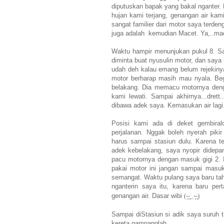
diputuskan bapak yang bakal nganter.
hujan kami terjang, genangan air kami 
sangat familier dari motor saya terde
juga adalah kemudian Macet. Ya,..ma
Waktu hampir menunjukan pukul 8. Say
diminta buat nyusulin motor, dan saya
udah deh kalau emang belum rejekinya
motor berharap masih mau nyala. Be
belakang. Dia memacu motornya denga
kami lewati. Sampai akhirnya...drett.
dibawa adek saya. Kemasukan air lagi.
Posisi kami ada di deket gembiral
perjalanan. Nggak boleh nyerah piki
harus sampai stasiun dulu. Karena 
adek kebelakang, saya nyopir didepa
pacu motornya dengan masuk gigi 2. I
pakai motor ini jangan sampai masuk
semangat. Waktu pulang saya baru ta
nganterin saya itu, karena baru per
genangan air. Dasar wibi
(-̩̩̩-̩̩̩_-̩̩̩-̩̩̩)
Sampai diStasiun si adik saya suruh t
kereta gampanglah...