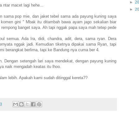
►
2
 ntar macet lagi hehe...
►
2
an sama pop mie, dan jaket tebel sama ada payung kuning saya
komen gini " Mbak itu ditambah bawa ayam jago sekalian biar
 rempong banget saya. Ah tapi nggak papa saya mah tetep pede
l semua. Ada Ira, didi, chandra, adit, dera, sama ryan. Dera
i ternyata nggak jadi. Kemudian tiketnya dipakai sama Ryan, tapi
kami berangkat berlima, tapi ke Bandung nya cuma ber 4.
n. Dengan setengah lari saya mendekat, dengan payung kuning
ya naik mengadah keatas itu lhoo.
am lebih. Apakah kami sudah ditinggal kereta??
13