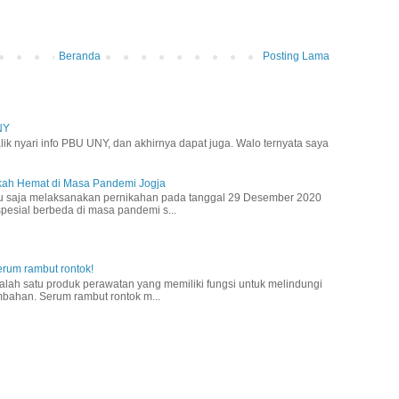
Beranda
Posting Lama
NY
lik nyari info PBU UNY, dan akhirnya dapat juga. Walo ternyata saya
ikah Hemat di Masa Pandemi Jogja
ru saja melaksanakan pernikahan pada tanggal 29 Desember 2020
 spesial berbeda di masa pandemi s...
rum rambut rontok!
lah satu produk perawatan yang memiliki fungsi untuk melindungi
mbahan. Serum rambut rontok m...