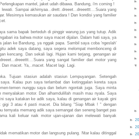
 Perlengkapan mantel, jaket udah dibawa. Bandung, i'm coming !
lewati. Sampai akhirnyaa...drett..dreeet...dreeettt....Suara yang
ngar. Mesinnya kemasukan air saudara ! Dan kondisi yang familier
cet.
a sama bapak berteduh di pinggir warung jus yang tutup. Adik
 ngabari ira bahwa motor saya macet dijalan. Dalam hati saya, ya
 jalan ke Bandung, ya nggak papa. Sambil saya coba 'ngeslah'
gitu adek saya datang, saya segera melompat membonceng di
n kencang. Dan sekali lagi. Hujan kami terjang, genangan air
.dreeet...dreeettt....Suara yang sangat familier dari motor yang
 Dan macet. Ya,..macet. Macet lagi. Lagi.
oka. Tujuan stasiun adalah stasiun Lempuyangan. Setengah
r saya. Kalau pun saya terlambat dan ketinggalan kereta saya
temen-temen nunggu saya dan belum ngontak juga. Saya minta
n menyalakan motor. Dan alhamdulillah masih mau nyala. Saya
ni saya katakan ke adik saya, kalau di genangan air kayak gini
 gigi 3 atau 4 pasti macet. Dia bilang "Siap Mbak ! " dengan
hu ternyata memang adik saya semangat dan seneng banget pas
tama kali keluar naik motor ujan-ujanan dan melewati banyak
►
2
►
2
idak mematikan motor dan langsung pulang. Ntar kalau ditinggal
►
2