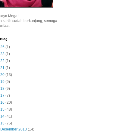
saya Mega!
a kasih sudah berkunjung, semoga
nfaat.
 Blog
025
(1)
023
(1)
022
(1)
021
(1)
020
(13)
019
(9)
018
(9)
017
(7)
016
(20)
015
(48)
014
(41)
013
(76)
►
Desember 2013
(14)