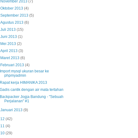
►
November 2013
(7)
►
Oktober 2013
(4)
►
September 2013
(5)
►
Agustus 2013
(6)
►
Juli 2013
(15)
►
Juni 2013
(1)
►
Mei 2013
(2)
►
April 2013
(3)
►
Maret 2013
(6)
▼
Februari 2013
(4)
Import mysql ukuran besar ke
phpmyadmin
Rapat kerja HIMANIKA 2013
Gadis cantik dengan air mata tertahan
Backpacker Jogja Bandung - "Sebuah
Perjalanan" #1
►
Januari 2013
(9)
012
(42)
011
(4)
010
(29)