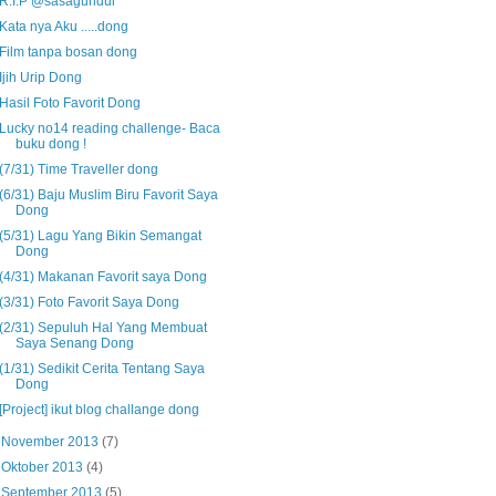
R.I.P @sasagundul
Kata nya Aku .....dong
Film tanpa bosan dong
Ijih Urip Dong
Hasil Foto Favorit Dong
Lucky no14 reading challenge- Baca
buku dong !
(7/31) Time Traveller dong
(6/31) Baju Muslim Biru Favorit Saya
Dong
(5/31) Lagu Yang Bikin Semangat
Dong
(4/31) Makanan Favorit saya Dong
(3/31) Foto Favorit Saya Dong
(2/31) Sepuluh Hal Yang Membuat
Saya Senang Dong
(1/31) Sedikit Cerita Tentang Saya
Dong
[Project] ikut blog challange dong
►
November 2013
(7)
►
Oktober 2013
(4)
►
September 2013
(5)