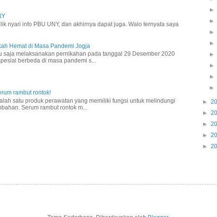
NY
lik nyari info PBU UNY, dan akhirnya dapat juga. Walo ternyata saya
ikah Hemat di Masa Pandemi Jogja
ru saja melaksanakan pernikahan pada tanggal 29 Desember 2020
 spesial berbeda di masa pandemi s...
rum rambut rontok!
lah satu produk perawatan yang memiliki fungsi untuk melindungi
►
2
mbahan. Serum rambut rontok m...
►
2
►
2
►
2
►
2