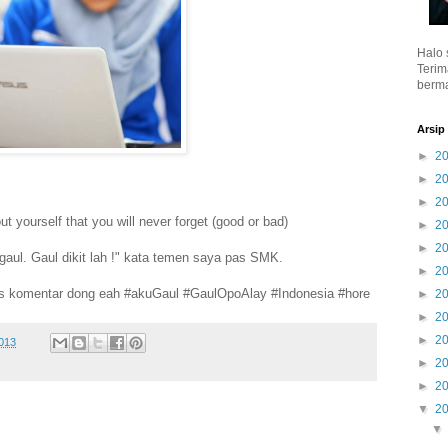
Halo 
Terim
berma
Arsip
►
2
►
2
►
2
 yourself that you will never forget (good or bad)
►
2
►
2
gaul. Gaul dikit lah !" kata temen saya pas SMK.
►
2
s komentar dong eah #akuGaul #GaulOpoAlay #Indonesia #hore
►
2
►
2
►
2
013
►
2
►
2
▼
2