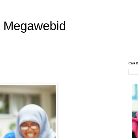
| Megawebid
Cari B