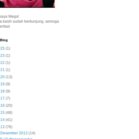
saya Mega!
a kasih sudah berkunjung, semoga
nfaat.
 Blog
025
(1)
023
(1)
022
(1)
021
(1)
020
(13)
019
(9)
018
(9)
017
(7)
016
(20)
015
(48)
014
(41)
013
(76)
▼
Desember 2013
(14)