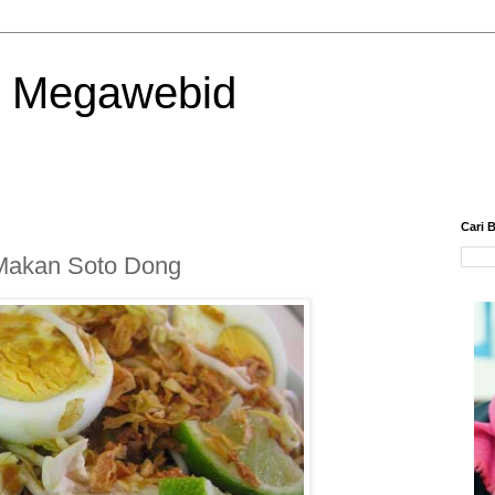
| Megawebid
Cari B
 Makan Soto Dong