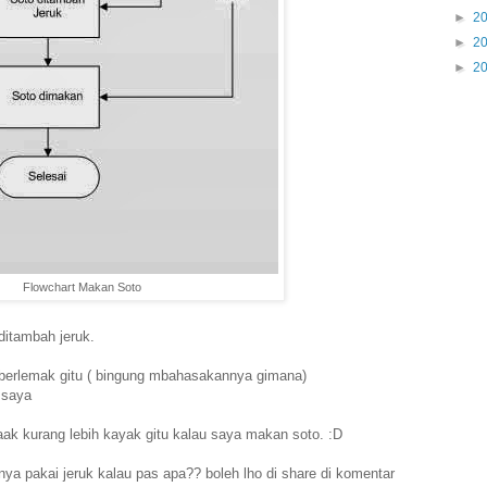
►
2
►
2
►
2
Flowchart Makan Soto
ditambah jeruk.
au berlemak gitu ( bingung mbahasakannya gimana)
 saya
aak kurang lebih kayak gitu kalau saya makan soto. :D
a pakai jeruk kalau pas apa?? boleh lho di share di komentar