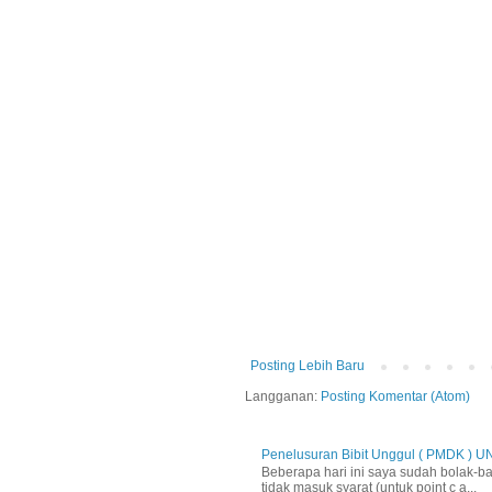
Posting Lebih Baru
Langganan:
Posting Komentar (Atom)
Penelusuran Bibit Unggul ( PMDK ) U
Beberapa hari ini saya sudah bolak-ba
tidak masuk syarat (untuk point c a...