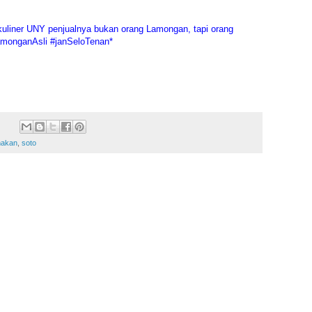
uliner UNY penjualnya bukan orang Lamongan, tapi orang
amonganAsli #janSeloTenan*
makan
,
soto