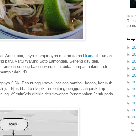
Halo 
Terim
berma
Arsip
►
2
►
2
dari Wonosobo, saya mampir nyari makan sama
Disma
di Taman
ung baru, yaitu Warung Soto Lamongan. Seneng gitu deh,
►
2
a. Tambah seneng karena warung ini buka sampai malam, jadi
►
2
mampir deh. :D
►
2
►
2
ganya 6,5K. Pas nunggu saya lihat ada sambal, kecap, kerupuk
nya. Njuk tiba-tiba kepikiran tentang penggunaan jeruk tiap
►
2
an lagi #SeninSelo dibikin deh flowchart Penambahan Jeruk pada
►
2
►
2
►
2
▼
2