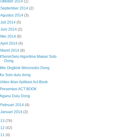
►
Oktober 2014
(1)
►
September 2014
(2)
►
Agustus 2014
(3)
►
Juli 2014
(5)
►
Juni 2014
(2)
►
Mei 2014
(6)
►
April 2014
(4)
▼
Maret 2014
(6)
#SeninSelo Algoritma Makan Soto
Dong
Mie Ongklok Wonosobo Dong
Ke Solo dulu dong
Video Iklan Aplikasi Act-Book
Presentasi ACT BOOK
Nganu Dulu Dong
►
Februari 2014
(4)
►
Januari 2014
(3)
013
(76)
012
(42)
011
(4)