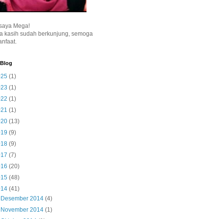
saya Mega!
a kasih sudah berkunjung, semoga
nfaat.
 Blog
025
(1)
023
(1)
022
(1)
021
(1)
020
(13)
019
(9)
018
(9)
017
(7)
016
(20)
015
(48)
014
(41)
►
Desember 2014
(4)
►
November 2014
(1)