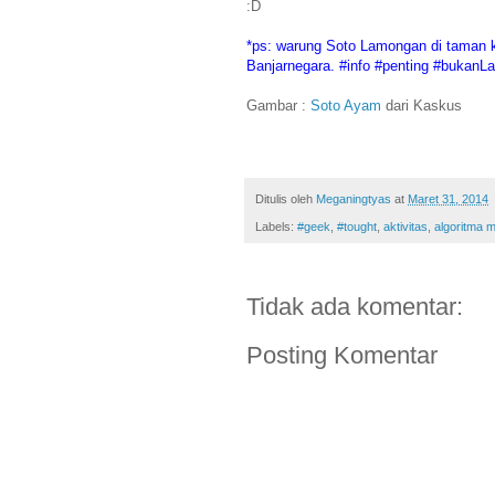
:D
*ps: warung Soto Lamongan di taman k
Banjarnegara. #info #penting #bukanL
Gambar :
Soto Ayam
dari Kaskus
Ditulis oleh
Meganingtyas
at
Maret 31, 2014
Labels:
#geek
,
#tought
,
aktivitas
,
algoritma 
Tidak ada komentar:
Posting Komentar