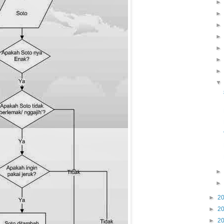
►
2
►
2
►
2