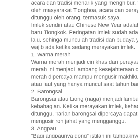
acara dan tradisi menarik yang menghibur.
oleh masyarakat Tionghoa, acara dan peray
ditunggu oleh orang, termasuk saya.
Imlek sendiri atau Chinese New Year adala
baru Tiongkok. Peringatan Imlek sudah ada
lalu, sehinga munculah tradisi dan budaya
wajib ada ketika sedang merayakan imlek.
1.
Warna merah
Warna merah menjadi ciri khas dari peray
merah ini menjadi lambang kesejahteraan da
merah dipercaya mampu mengusir makhlku
atau laut yang hanya muncul saat tahun ba
2.
Barongsai
Barongsai atau Liong (naga) menjadi lam
kebahagian. Ketika merayakan imlek, kehad
ditunggu. Tarian barongsai dipercaya da
mengusir roh jahat yang mengganggu.
3.
Angpau
“Bagi angpaunya dong” istilah ini tampaknya