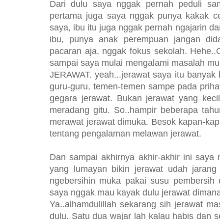
Dari dulu saya nggak pernah peduli sa
pertama juga saya nggak punya kakak ce
saya, ibu itu juga nggak pernah ngajarin d
ibu, punya anak perempuan jangan didan
pacaran aja, nggak fokus sekolah. Hehe..O
sampai saya mulai mengalami masalah muk
JERAWAT. yeah...jerawat saya itu banyak b
guru-guru, temen-temen sampe pada prihat
gegara jerawat. Bukan jerawat yang kecil
meradang gitu. So..hampir beberapa tahu
merawat jerawat dimuka. Besok kapan-kapan
tentang pengalaman melawan jerawat.
Dan sampai akhirnya akhir-akhir ini say
yang lumayan bikin jerawat udah jarang
ngebersihin muka pakai susu pembersih d
saya nggak mau kayak dulu jerawat dimana-
Ya..alhamdulillah sekarang sih jerawat 
dulu. Satu dua wajar lah kalau habis dan 