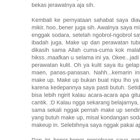
bekas jerawatnya aja sih.
Kembali ke pernyataan sahabat saya dia
mikir, hoo..bener juga sih. Awalnya saya mi
enggak sodara, setelah ngobrol-ngobrol sa
ibadah juga. Make up dan perawatan tubu
dikasih sama Allah cuma-cuma kok malah
hikss..maafkan u selama ini ya. Okee...jadi
perawatan kulit. Oh ya kulit saya itu gela
maen, panas-panasan. Nahh...kemarin in
make up. Make up bukan buat nipu lho ya
karena kedepannya saya pasti butuh. Setida
bisa lebih ngirit kalau acara-acara apa git
cantik. :D Kalau ngga sekarang belajarnya,
sama sekali nggak pernah make up sendir
yang butuh make up, misal kondangan sod
makeup in. Selebihnya saya nggak pakai a
Dan ini bener-bener percobaan saya per