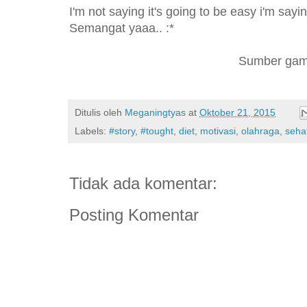
I'm not saying it's going to be easy i'm saying
Semangat yaaa.. :*
Sumber gam
Ditulis oleh
Meganingtyas
at
Oktober 21, 2015
Labels:
#story
,
#tought
,
diet
,
motivasi
,
olahraga
,
seha
Tidak ada komentar:
Posting Komentar