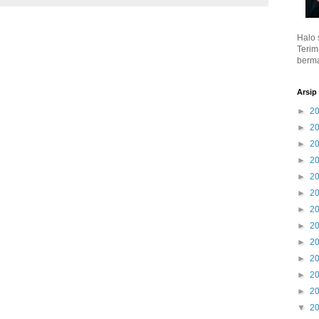
Halo 
Terim
berma
Arsip
►
2
►
2
►
2
►
2
►
2
►
2
►
2
►
2
►
2
►
2
►
2
►
2
▼
2