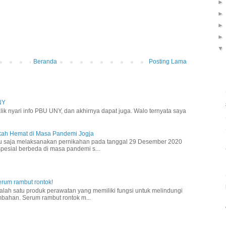
Beranda
Posting Lama
NY
lik nyari info PBU UNY, dan akhirnya dapat juga. Walo ternyata saya
ikah Hemat di Masa Pandemi Jogja
ru saja melaksanakan pernikahan pada tanggal 29 Desember 2020
 spesial berbeda di masa pandemi s...
rum rambut rontok!
lah satu produk perawatan yang memiliki fungsi untuk melindungi
mbahan. Serum rambut rontok m...