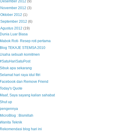
►
Desember 2012
(9)
►
November 2012
(3)
►
Oktober 2012
(1)
►
September 2012
(6)
▼
Agustus 2012
(19)
Dunia Luar Biasa
Mabok Roti- Resep roti pertama
Blog TEKAJE STEMSA 2010
Usaha sebuah komitmen
#SatuHariSatuPost
Sibuk apa sekarang
Selamat hari raya idul fitri
Facebook dan Remove Friend
Today's Quote
Maaf, Saya sayang kalian sahabat
Shut up
pengennya
MicroBlog : Bismillah
Wanita Teknik
Rekomendasi blog hari ini