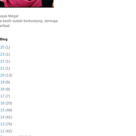
saya Mega!
a kasih sudah berkunjung, semoga
nfaat.
 Blog
025
(1)
023
(1)
022
(1)
021
(1)
020
(13)
019
(9)
018
(9)
017
(7)
016
(20)
015
(48)
014
(41)
013
(76)
012
(42)